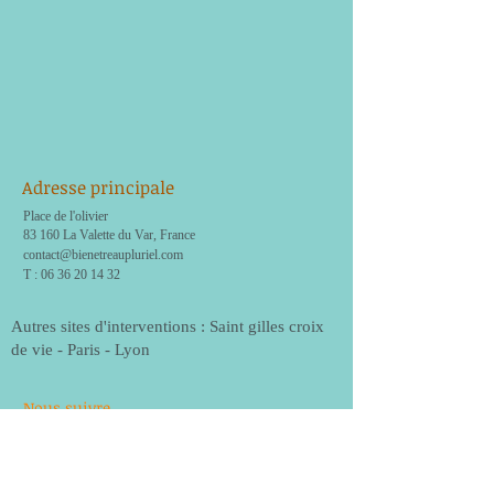
Adresse principale
Place de l'olivier
83 160 La Valette du Var, France
contact@bienetreaupluriel.com
T : 06 36 20 14 32
Autres sites d'interventions : Saint gilles croix
de vie - Paris - Lyon
Nous suivre