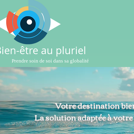
ien-être au pluriel
Prendre soin de soi dans sa globalité
Votre destination bie
La solution adaptée à votr