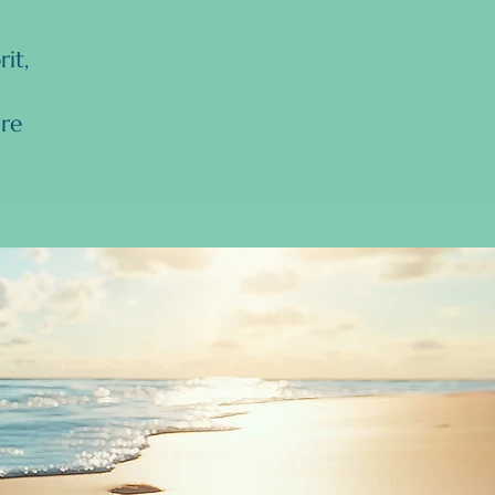
rit,
ire