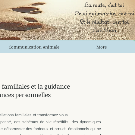
La route, c'est toi
Celui qui marche, c'est toi
Et le résultat, c'est toi
Luis Ansa
Communication Animale
More
 familiales et la guidance
nces personnelles
lations familiales et transformez vous.
passé, des schémas de vie répétitifs, des dynamiques
 se débarrasser des fardeaux et nœuds émotionnels qui ne